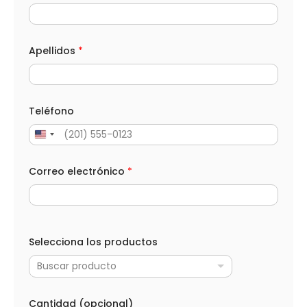
O
P
D
T
e
Apellidos
*
l
é
f
o
n
Teléfono
o
Correo electrónico
*
Selecciona los productos
Buscar producto
Cantidad (opcional)