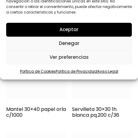
navegación o las identificaciones únicas en este sitio. No
consentir o retirar el consentimiento, puede afectar negativamente
a ciertas características y funciones.
Aceptar
Denegar
Ver preferencias
Política de Cookies
Política de Privacidad
Aviso Legal
Mantel 30×40 papel orla
Servilleta 30×30 1h.
c/1000
blanca pq.200 c/36