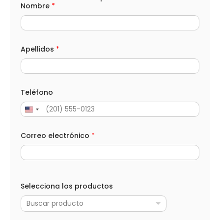
Nombre
*
e
n
s
a
j
e
Apellidos
*
*
A
p
e
l
Teléfono
l
i
d
o
s
Correo electrónico
*
Selecciona los productos
Buscar producto