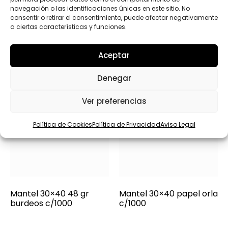
Productos relacionados
navegación o las identificaciones únicas en este sitio. No
consentir o retirar el consentimiento, puede afectar negativamente
a ciertas características y funciones.
Aceptar
Denegar
Ver preferencias
Política de Cookies
Política de Privacidad
Aviso Legal
Mantel 30×40 48 gr
Mantel 30×40 papel orla
burdeos c/1000
c/1000