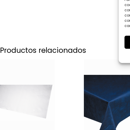
coo
co
com
con
car
Productos relacionados