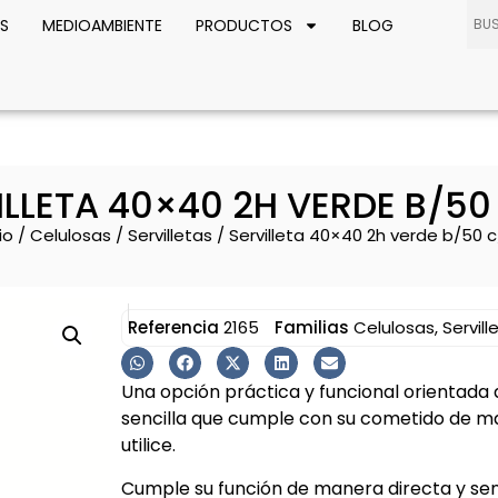
S
MEDIOAMBIENTE
PRODUCTOS
BLOG
ILLETA 40×40 2H VERDE B/50
io
/
Celulosas
/
Servilletas
/ Servilleta 40×40 2h verde b/50 
Referencia
2165
Familias
Celulosas
,
Servill
Una opción práctica y funcional orientada 
sencilla que cumple con su cometido de m
utilice.
Cumple su función de manera directa y sen