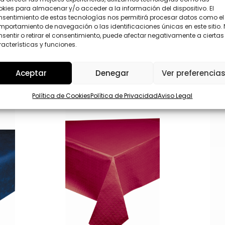
ó
P
kies para almacenar y/o acceder a la información del dispositivo. El
n
D
nsentimiento de estas tecnologías nos permitirá procesar datos como el
i
*
portamiento de navegación o las identificaciones únicas en este sitio.
c
Enviar
sentir o retirar el consentimiento, puede afectar negativamente a ciertas
o
acterísticas y funciones.
Aceptar
Denegar
Ver preferencia
Política de Cookies
Política de Privacidad
Aviso Legal