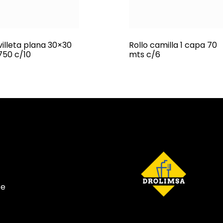
villeta plana 30×30
Rollo camilla 1 capa 70
750 c/10
mts c/6
te