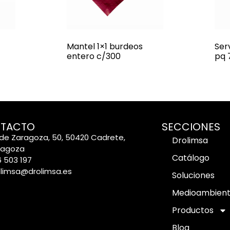
Mantel 1×1 burdeos
Ser
entero c/300
pq 
TACTO
SECCIONES
de Zaragoza, 50, 50420 Cadrete,
Drolimsa
ragoza
Catálogo
 503 197
olimsa@drolimsa.es
Soluciones
Medioambien
Productos
Blog