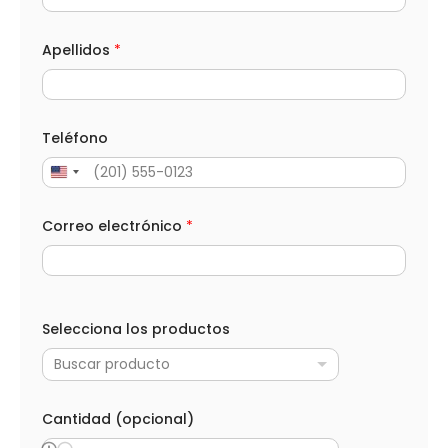
o
m
b
Apellidos
*
r
e
T
e
l
Teléfono
é
f
o
n
o
Correo electrónico
*
Selecciona los productos
Buscar producto
Cantidad (opcional)