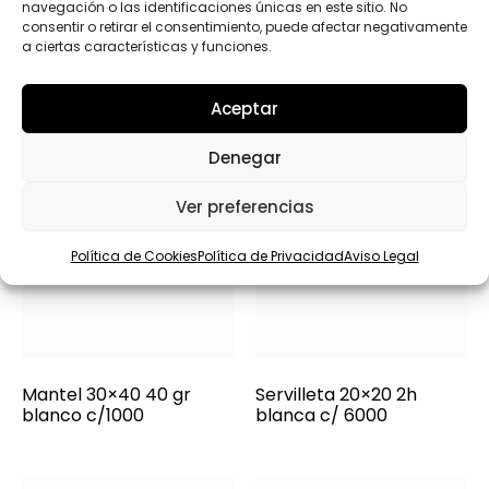
navegación o las identificaciones únicas en este sitio. No
e
consentir o retirar el consentimiento, puede afectar negativamente
l
a ciertas características y funciones.
é
f
o
Aceptar
n
o
Denegar
Ver preferencias
Política de Cookies
Política de Privacidad
Aviso Legal
Mantel 30×40 40 gr
Servilleta 20×20 2h
blanco c/1000
blanca c/ 6000