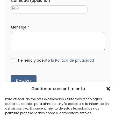
Cantidad (opcional)
*
Mensaje
*
T
e
l
é
f
o
n
o
L
He leído y acepto la
Política de privacidad
C
O
o
P
r
D
r
*
Enviar
e
o
Gestionar consentimiento
N
o
m
Para ofrecer las mejores experiencias, utilizamos tecnologías
b
como las cookies para almacenar y/o acceder a la información
r
del dispositivo. El consentimiento de estas tecnologías nos
e
Productos relacionados
permitirá procesar datos como el comportamiento de
T