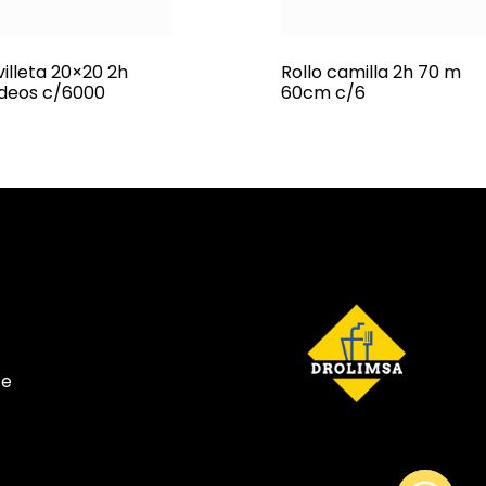
villeta 20×20 2h
Rollo camilla 2h 70 m
deos c/6000
60cm c/6
te