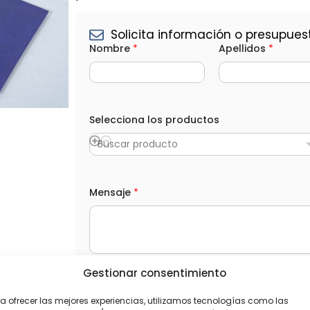
Solicita información o presupues
Nombre
*
Apellidos
*
*
T
Selecciona los productos
e
l
Buscar producto
é
f
o
n
Mensaje
*
o
C
o
r
r
e
o
Gestionar consentimiento
C
L
He leído y acepto la
Política de privacida
a
O
n
a ofrecer las mejores experiencias, utilizamos tecnologías como las
P