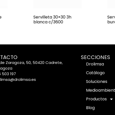
e
Servilleta 30×30 3h
Ser
blanca c/3600
bur
TACTO
SECCIONES
de Zaragoza, 50, 50420 Cadrete,
Drolimsa
ragoza
Catálogo
 503 197
olimsa@drolimsa.es
Soluciones
Medioambien
Productos
Blog