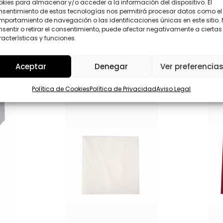
t
kies para almacenar y/o acceder a la información del dispositivo. El
D
i
nsentimiento de estas tecnologías nos permitirá procesar datos como el
*
d
Enviar
portamiento de navegación o las identificaciones únicas en este sitio.
a
sentir o retirar el consentimiento, puede afectar negativamente a ciertas
d
acterísticas y funciones.
S
e
l
Aceptar
Denegar
Ver preferencia
e
c
c
Política de Cookies
Política de Privacidad
Aviso Legal
i
o
n
a