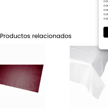
coo
co
com
con
car
Productos relacionados