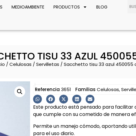
S
MEDIOAMBIENTE
PRODUCTOS
BLOG
HETTO TISU 33 AZUL 45005
cio
/
Celulosas
/
Servilletas
/ Sacchetto tisu 33 azul 450055 
Referencia
3651
Familias
Celulosas
,
Servill
Este producto está pensado para facilitar 
que cumple con su cometido de manera efe
Permite un manejo cómodo, aportando util
para el uso diario.