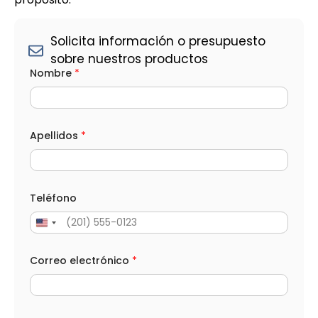
Solicita información o presupuesto
sobre nuestros productos
*
Nombre
*
N
o
m
b
r
e
Apellidos
*
*
Teléfono
Correo electrónico
*