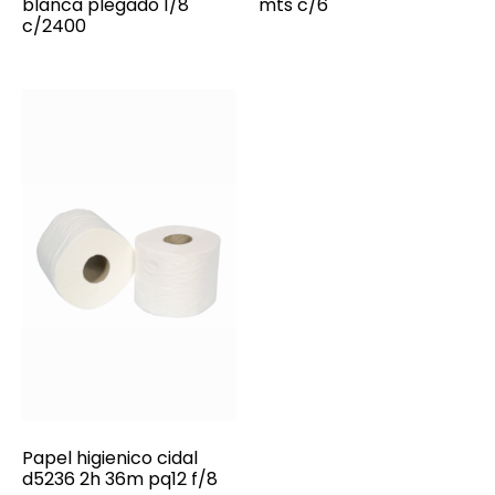
blanca plegado 1/8
mts c/6
c/2400
Papel higienico cidal
d5236 2h 36m pq12 f/8