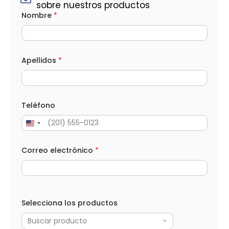
sobre nuestros productos
Nombre
*
Apellidos
*
Teléfono
Correo electrónico
*
N
o
Selecciona los productos
m
b
Buscar producto
r