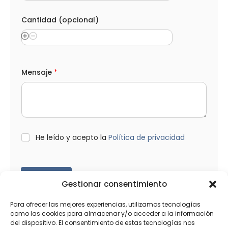
e
l
o
Cantidad (opcional)
s
*
A
p
e
l
Mensaje
*
l
i
d
o
s
L
He leído y acepto la
Política de privacidad
O
P
D
*
Enviar
Gestionar consentimiento
Para ofrecer las mejores experiencias, utilizamos tecnologías
como las cookies para almacenar y/o acceder a la información
del dispositivo. El consentimiento de estas tecnologías nos