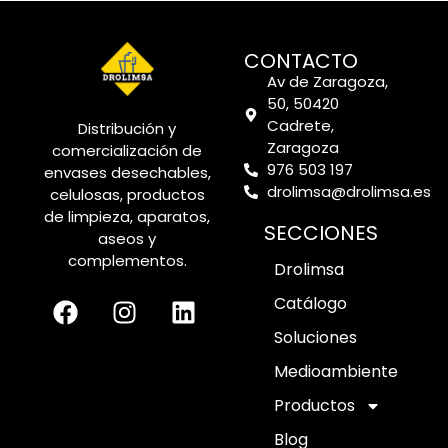
CONTACTO
Av de Zaragoza,
50, 50420
Cadrete,
Distribución y
Zaragoza
comercialización de
976 503 197
envases desechables,
drolimsa@drolimsa.es
celulosas, productos
de limpieza, aparatos,
SECCIONES
aseos y
complementos.
Drolimsa
Catálogo
Soluciones
Medioambiente
Productos
Blog