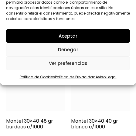
permitirá procesar datos como el comportamiento de
Productos relacionados
navegación o las identificaciones únicas en este sitio. No
consentir o retirar el consentimiento, puede afectar negativamente
a ciertas características y funciones.
Aceptar
Denegar
Ver preferencias
Política de Cookies
Política de Privacidad
Aviso Legal
Mantel 30×40 48 gr
Mantel 30×40 40 gr
burdeos c/1000
blanco c/1000