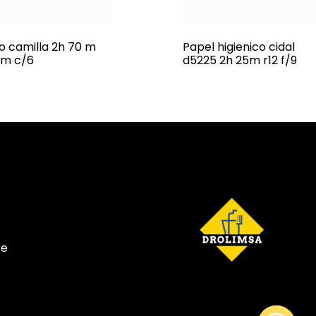
lo camilla 2h 70 m
Papel higienico cidal
m c/6
d5225 2h 25m r12 f/9
te