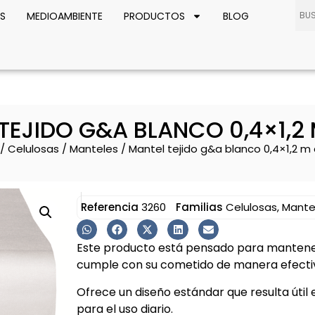
S
MEDIOAMBIENTE
PRODUCTOS
BLOG
TEJIDO G&A BLANCO 0,4×1,2
/
Celulosas
/
Manteles
/ Mantel tejido g&a blanco 0,4×1,2 m
Referencia
3260
Familias
Celulosas
,
Mante
Este producto está pensado para mantener 
cumple con su cometido de manera efectiv
Ofrece un diseño estándar que resulta útil
para el uso diario.