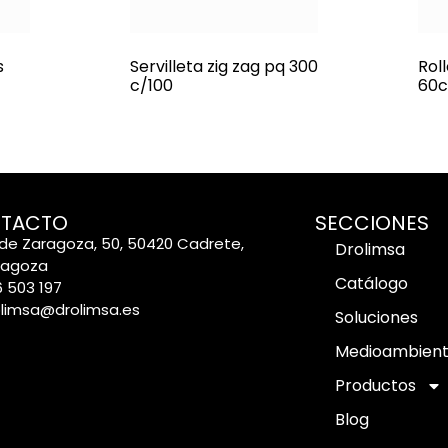
s
Servilleta zig zag pq 300
Rol
c/100
60c
TACTO
SECCIONES
de Zaragoza, 50, 50420 Cadrete,
Drolimsa
ragoza
Catálogo
 503 197
olimsa@drolimsa.es
Soluciones
Medioambien
Productos
Blog