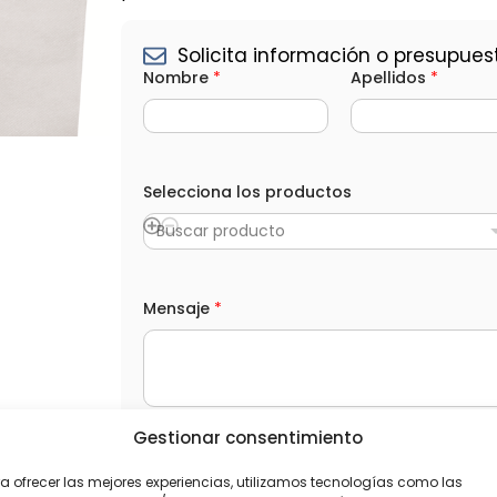
Solicita información o presupues
S
Nombre
*
Apellidos
*
e
l
e
c
c
i
Selecciona los productos
o
n
a
Buscar producto
l
o
s
M
Mensaje
*
e
n
s
a
j
e
Gestionar consentimiento
L
He leído y acepto la
Política de privacida
O
a ofrecer las mejores experiencias, utilizamos tecnologías como las
P