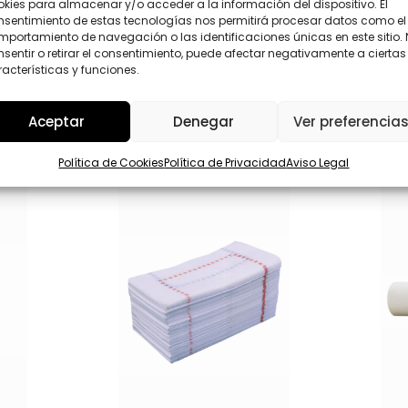
kies para almacenar y/o acceder a la información del dispositivo. El
D
nsentimiento de estas tecnologías nos permitirá procesar datos como el
*
Enviar
portamiento de navegación o las identificaciones únicas en este sitio.
sentir o retirar el consentimiento, puede afectar negativamente a ciertas
acterísticas y funciones.
Aceptar
Denegar
Ver preferencia
Política de Cookies
Política de Privacidad
Aviso Legal