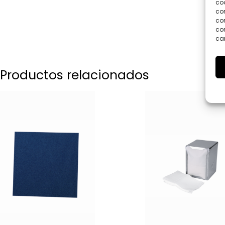
coo
co
com
con
car
Productos relacionados