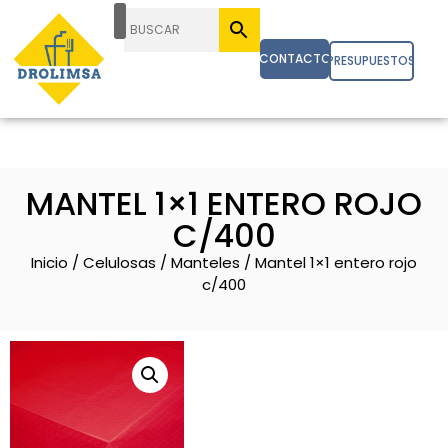
CONTACTO
PRESUPUESTOS
MANTEL 1×1 ENTERO ROJO
C/400
Inicio
/
Celulosas
/
Manteles
/ Mantel 1×1 entero rojo
c/400