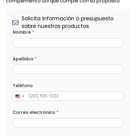
complemento útil que cumple con su propósito.
Solicita información o presupuesto
sobre nuestros productos
Nombre
*
Apellidos
*
Teléfono
Correo electrónico
*
e