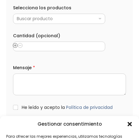
l
Selecciona los productos
e
c
Buscar producto
t
r
ó
n
Cantidad (opcional)
i
c
o
C
o
r
Mensaje
*
r
e
o
M
e
n
s
L
He leído y acepto la
Política de privacidad
a
O
j
P
e
D
Gestionar consentimiento
*
Enviar
Para ofrecer las mejores experiencias, utilizamos tecnologías