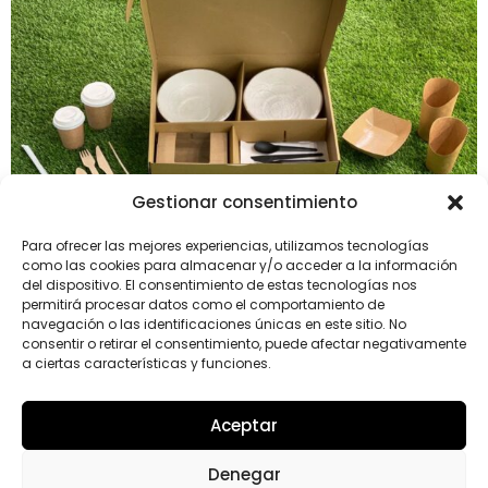
Gestionar consentimiento
Para ofrecer las mejores experiencias, utilizamos tecnologías
como las cookies para almacenar y/o acceder a la información
En estos tiempos la comida a domicilio se ha
del dispositivo. El consentimiento de estas tecnologías nos
convertido en la única salida factible para muchos
permitirá procesar datos como el comportamiento de
restaurantes a causa de las restricciones sanitarias. Y
navegación o las identificaciones únicas en este sitio. No
consentir o retirar el consentimiento, puede afectar negativamente
en medio de la competencia que hay en el sector, hay
a ciertas características y funciones.
que marcar la diferencia para destacarse del resto.
Porque además de servir una comida rica en un
Aceptar
tiempo récord, […]
Denegar