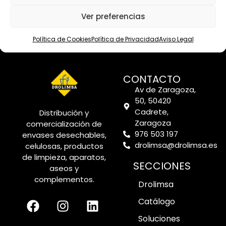
4.6
Proveedor mejor valorado
Ver preferencias
verificado por: Trustindex
Política de Cookies
Política de Privacidad
Aviso Legal
CONTACTO
Av de Zaragoza,
50, 50420
Cadrete,
Distribución y
Zaragoza
comercialización de
976 503 197
envases desechables,
drolimsa@drolimsa.es
celulosas, productos
de limpieza, aparatos,
SECCIONES
aseos y
complementos.
Drolimsa
Catálogo
Soluciones