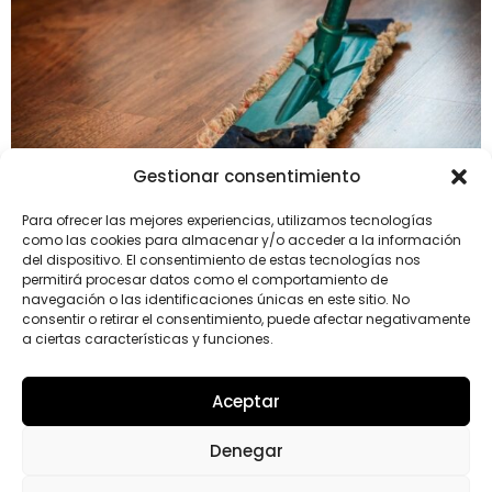
Gestionar consentimiento
Para ofrecer las mejores experiencias, utilizamos tecnologías
como las cookies para almacenar y/o acceder a la información
El parquet es probablemente una de las partes de
del dispositivo. El consentimiento de estas tecnologías nos
una vivienda que más gusta a sus habitantes. Su
permitirá procesar datos como el comportamiento de
diseño, calidez o tonalidad hacen de este tipo de suelo
navegación o las identificaciones únicas en este sitio. No
consentir o retirar el consentimiento, puede afectar negativamente
un elemento decorativo más. Sin embargo el trote del
a ciertas características y funciones.
día a día y un cuidado inadecuado puede producir que
un bonito parquet luzca apagado y deslucido.
Aceptar
4.6
Denegar
Proveedor mejor valorado
verificado por: Trustindex