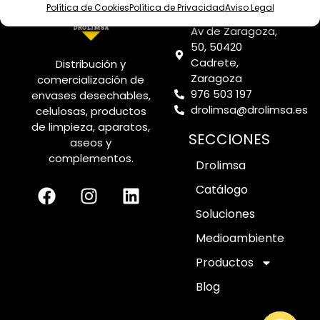
Política de Cookies
Política de Privacidad
Aviso Legal
CONTACTO
Av de Zaragoza,
50, 50420
Cadrete,
Distribución y
Zaragoza
comercialización de
976 503 197
envases desechables,
drolimsa@drolimsa.es
celulosas, productos
de limpieza, aparatos,
SECCIONES
aseos y
complementos.
Drolimsa
Catálogo
Soluciones
Medioambiente
Productos
Blog