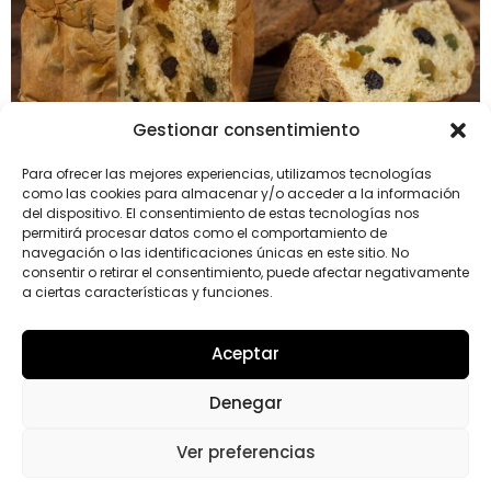
Gestionar consentimiento
Para ofrecer las mejores experiencias, utilizamos tecnologías
como las cookies para almacenar y/o acceder a la información
Una de las recetas de Navidad más clásicas es el
del dispositivo. El consentimiento de estas tecnologías nos
Panettone, un delicioso dulce procedente de Italia
permitirá procesar datos como el comportamiento de
navegación o las identificaciones únicas en este sitio. No
ideal para tomar tanto después de las comidas como
consentir o retirar el consentimiento, puede afectar negativamente
para el desayuno, o incluso para regalar.
a ciertas características y funciones.
4.6
Aceptar
Proveedor mejor valorado
verificado por: Trustindex
Denegar
Ver preferencias